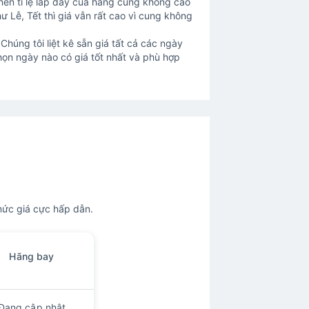
 nên tỉ lệ lấp đầy của hãng cũng không cao
 Lễ, Tết thì giá vẫn rất cao vì cung không
húng tôi liệt kê sẵn giá tất cả các ngày
họn ngày nào có giá tốt nhất và phù hợp
mức giá cực hấp dẫn.
Hãng bay
Đang cập nhật