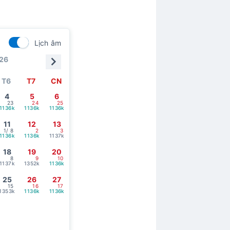
Lịch âm
026
T6
T7
CN
4
5
6
23
24
25
1136k
1136k
1136k
11
12
13
1
/ 8
2
3
1136k
1136k
1137k
18
19
20
8
9
10
1137k
1352k
1136k
25
26
27
15
16
17
1353k
1136k
1136k