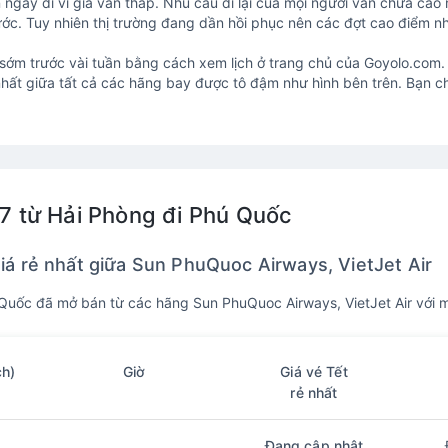
 ngày đi vì giá vẫn thấp. Nhu cầu đi lại của mọi người vẫn chưa cao
c. Tuy nhiên thị trường đang dần hồi phục nên các đợt cao điểm như
sớm trước vài tuần bằng cách xem lịch ở trang chủ của Goyolo.com. C
hất giữa tất cả các hãng bay được tô đậm như hình bên trên. Bạn c
27 từ Hải Phòng đi Phú Quốc
iá rẻ nhất giữa Sun PhuQuoc Airways, VietJet Air
Quốc đã mở bán từ các hãng Sun PhuQuoc Airways, VietJet Air với 
ch)
Giờ
Giá vé Tết
rẻ nhất
Đang cập nhật