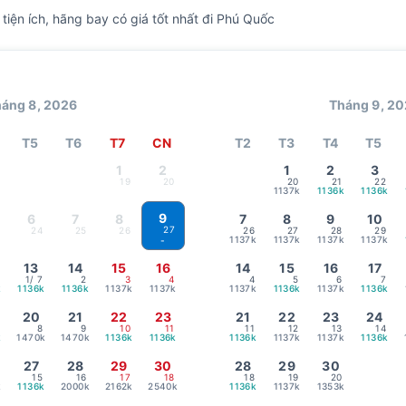
iện ích, hãng bay có giá tốt nhất đi Phú Quốc
áng 8, 2026
Tháng 9, 2
T5
T6
T7
CN
T2
T3
T4
T5
1
2
1
2
3
19
20
20
21
22
1137k
1136k
1136k
9
6
7
8
7
8
9
10
27
24
25
26
26
27
28
29
1137k
1137k
1137k
1137k
-
13
14
15
16
14
15
16
17
1
/ 7
2
3
4
4
5
6
7
k
1136k
1136k
1137k
1137k
1137k
1136k
1137k
1136k
20
21
22
23
21
22
23
24
8
9
10
11
11
12
13
14
k
1470k
1470k
1136k
1136k
1136k
1137k
1137k
1136k
27
28
29
30
28
29
30
15
16
17
18
18
19
20
k
1136k
2000k
2162k
2540k
1136k
1137k
1353k