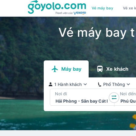
Vé máy bay
Vé xe 
Vé máy bay t
Máy bay
Xe khách
1 Hành khách
Phổ Thông
Nơi đi
Nơi đến
Hải Phòng
-
Sân bay Cát Bi
Phú Qu