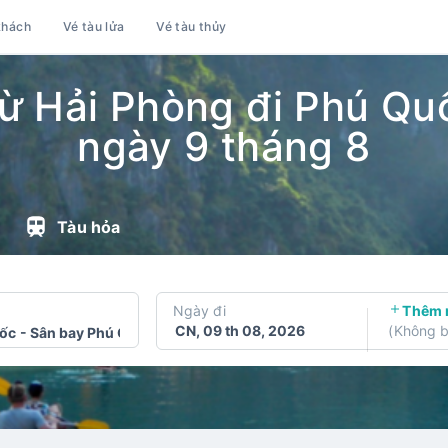
khách
Vé tàu lửa
Vé tàu thủy
ừ Hải Phòng đi Phú Quố
ngày 9 tháng 8
Tàu hỏa
Ngày đi
Thêm 
CN, 09 th 08, 2026
(
Không b
ốc
-
Sân bay Phú Quốc