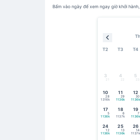
Bấm vào ngày để xem ngay giờ khởi hành, t
Th
T2
T3
T4
3
4
5
21
22
23
10
11
12
28
29
30
1316k
1136k
1136
17
18
19
5
6
7
1136k
1137k
1136
24
25
26
12
13
14
1136k
1136k
1137