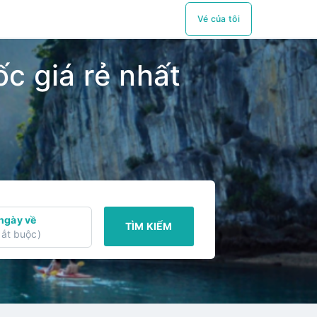
Vé của tôi
c giá rẻ nhất
ngày về
TÌM KIẾM
ắt buộc
)