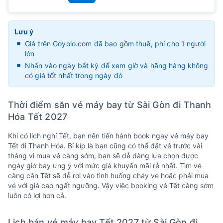
Lưu ý
Giá trên Goyolo.com đã bao gồm thuế, phí cho 1 người
lớn
Nhấn vào ngày bất kỳ để xem giờ và hãng hàng không
có giá tốt nhất trong ngày đó
Thời điểm săn vé máy bay từ Sài Gòn đi Thanh
Hóa Tết 2027
Khi có lịch nghỉ Tết, bạn nên tiến hành book ngay vé máy bay
Tết đi Thanh Hóa. Bí kíp là bạn cũng có thể đặt vé trước vài
tháng vì mua vé càng sớm, bạn sẽ dễ dàng lựa chọn được
ngày giờ bay ưng ý với mức giá khuyến mãi rẻ nhất. Tìm vé
càng cận Tết sẽ dễ rơi vào tình huống cháy vé hoặc phải mua
vé với giá cao ngất ngưỡng. Vậy việc booking vé Tết càng sớm
luôn có lợi hơn cả.
Lịch bán vé máy bay Tết 2027 từ Sài Gòn đi