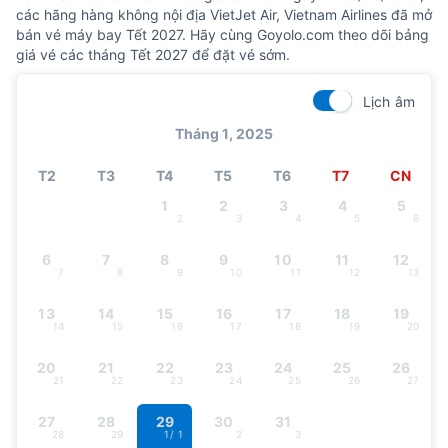
các hãng hàng không nội địa VietJet Air, Vietnam Airlines đã mở
bán vé máy bay Tết 2027. Hãy cùng Goyolo.com theo dõi bảng
giá vé các tháng Tết 2027 để đặt vé sớm.
Lịch âm
Tháng 1, 2025
T2
T3
T4
T5
T6
T7
CN
1
2
3
4
5
2
3
4
5
6
6
7
8
9
10
11
12
7
8
9
10
11
12
13
13
14
15
16
17
18
19
14
15
16
17
18
19
20
20
21
22
23
24
25
26
21
22
23
24
25
26
27
27
28
29
30
31
28
29
1
/ 1
2
3