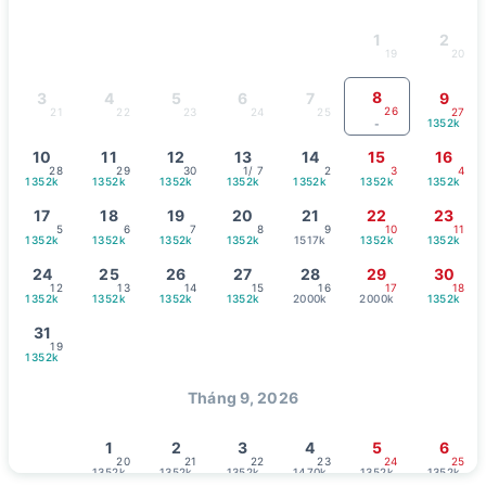
1
2
19
20
8
3
4
5
6
7
9
26
21
22
23
24
25
27
1352k
-
10
11
12
13
14
15
16
28
29
30
1
/ 7
2
3
4
1352k
1352k
1352k
1352k
1352k
1352k
1352k
17
18
19
20
21
22
23
5
6
7
8
9
10
11
1352k
1352k
1352k
1352k
1517k
1352k
1352k
24
25
26
27
28
29
30
12
13
14
15
16
17
18
1352k
1352k
1352k
1352k
2000k
2000k
1352k
31
19
1352k
Tháng 9, 2026
1
2
3
4
5
6
20
21
22
23
24
25
1352k
1352k
1352k
1470k
1352k
1352k