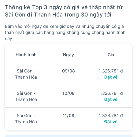
7
8
9
10
11
12
13
Thống kê Top 3 ngày có giá vé thấp nhất từ
26
27
28
29
1
/ 8
2
3
1352k
1352k
1352k
1352k
1352k
1352k
1352k
Sài Gòn đi Thanh Hóa trong 30 ngày tới
14
15
16
17
18
19
20
Bấm vào mỗi ngày để xem giờ bay và những chuyến có giá
4
5
6
7
8
9
10
1352k
1352k
1352k
1352k
1352k
1352k
1352k
thấp nhất giữa các hãng hàng không cùng chặng hành trình
này
21
22
23
24
25
26
27
11
12
13
14
15
16
17
1352k
1352k
1353k
1352k
1353k
1353k
1353k
Hành trình
Ngày
Giá
28
29
30
18
19
20
1136k
1352k
1136k
Sài Gòn -
09/08
1.326.781 đ
Tháng 10, 2026
Thanh Hóa
Đặt vé
1
2
3
4
21
22
23
24
Sài Gòn -
10/08
1.326.781 đ
1136k
1352k
1353k
1136k
Thanh Hóa
Đặt vé
5
6
7
8
9
10
11
25
26
27
28
29
1
/ 9
2
1136k
1136k
1136k
1352k
1352k
1353k
1352k
Sài Gòn -
11/08
1.326.781 đ
12
13
14
15
16
17
18
Thanh Hóa
Đặt vé
3
4
5
6
7
8
9
1353k
1352k
1352k
1352k
1352k
1352k
1352k