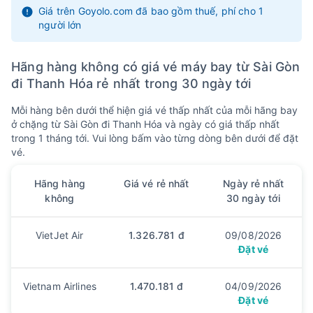
19
20
21
22
23
24
25
10
11
12
13
14
15
16
Giá trên Goyolo.com đã bao gồm thuế, phí cho 1
1352k
1352k
1352k
1352k
1352k
1352k
1352k
người lớn
26
27
28
29
30
31
17
18
19
20
21
22
1353k
1353k
1353k
1352k
1136k
1353k
Hãng hàng không có giá vé máy bay từ Sài Gòn
đi Thanh Hóa rẻ nhất trong 30 ngày tới
Mỗi hàng bên dưới thể hiện giá vé thấp nhất của mỗi hãng bay
ở chặng từ Sài Gòn đi Thanh Hóa và ngày có giá thấp nhất
trong 1 tháng tới. Vui lòng bấm vào từng dòng bên dưới để đặt
vé.
Hãng hàng
Giá vé rẻ nhất
Ngày rẻ nhất
không
30 ngày tới
VietJet Air
1.326.781 đ
09/08/2026
Đặt vé
Vietnam Airlines
1.470.181 đ
04/09/2026
Đặt vé