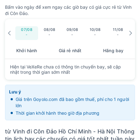
Bấm vào ngày để xem ngay các giờ bay có giá cực rẻ từ Vinh
đi Côn Đảo.
07/08
08/08
09/08
10/08
11/08
12
-
-
-
-
-
Khởi hành
Giá rẻ nhất
Hãng bay
Hiện tại VeXeRe chưa có thông tin chuyến bay, sẽ cập
nhật trong thời gian sớm nhất
Lưu ý
Giá trên Goyolo.com đã bao gồm thuế, phí cho 1 người
lớn
Thời gian khởi hành theo giờ địa phương
từ Vinh đi Côn Đảo Hồ Chí Minh - Hà Nội Thông
tin lịch bay các chuyến có giá tốt nhất tuần này