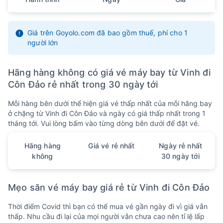
28
29
30
18
19
20
-
-
-
Tháng 10, 2026
Giá trên Goyolo.com đã bao gồm thuế, phí cho 1
người lớn
1
2
3
4
21
22
23
24
-
-
-
-
Hãng hàng không có giá vé máy bay từ Vinh đi
5
6
7
8
9
10
11
Côn Đảo rẻ nhất trong 30 ngày tới
25
26
27
28
29
1
/ 9
2
-
-
-
-
-
-
-
Mỗi hàng bên dưới thể hiện giá vé thấp nhất của mỗi hãng bay
12
13
14
15
16
17
18
ở chặng từ Vinh đi Côn Đảo và ngày có giá thấp nhất trong 1
3
4
5
6
7
8
9
-
-
-
-
-
-
-
tháng tới. Vui lòng bấm vào từng dòng bên dưới để đặt vé.
19
20
21
22
23
24
25
10
11
12
13
14
15
16
Hãng hàng
Giá vé rẻ nhất
Ngày rẻ nhất
-
-
-
-
-
-
-
không
30 ngày tới
26
27
28
29
30
31
17
18
19
20
21
22
-
-
-
-
-
-
Mẹo săn vé máy bay giá rẻ từ Vinh đi Côn Đảo
Thời điểm Covid thì bạn có thể mua vé gần ngày đi vì giá vẫn
thấp. Nhu cầu đi lại của mọi người vẫn chưa cao nên tỉ lệ lấp