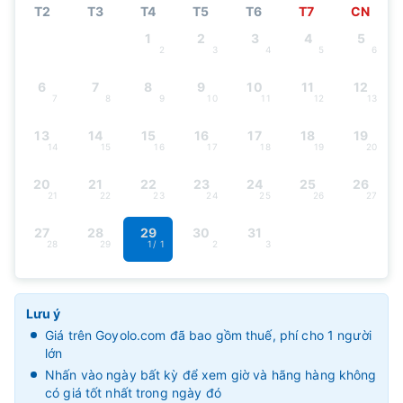
T2
T3
T4
T5
T6
T7
CN
1
2
3
4
5
2
3
4
5
6
6
7
8
9
10
11
12
7
8
9
10
11
12
13
13
14
15
16
17
18
19
14
15
16
17
18
19
20
20
21
22
23
24
25
26
21
22
23
24
25
26
27
27
28
29
30
31
28
29
1
/ 1
2
3
Lưu ý
Giá trên Goyolo.com đã bao gồm thuế, phí cho 1 người
lớn
Nhấn vào ngày bất kỳ để xem giờ và hãng hàng không
có giá tốt nhất trong ngày đó