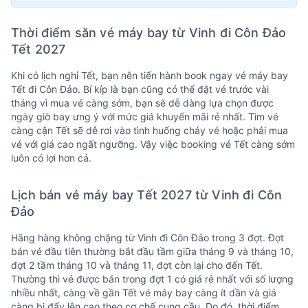
Thời điểm săn vé máy bay từ Vinh đi Côn Đảo
Tết 2027
Khi có lịch nghỉ Tết, bạn nên tiến hành book ngay vé máy bay
Tết đi Côn Đảo. Bí kíp là bạn cũng có thể đặt vé trước vài
tháng vì mua vé càng sớm, bạn sẽ dễ dàng lựa chọn được
ngày giờ bay ưng ý với mức giá khuyến mãi rẻ nhất. Tìm vé
càng cận Tết sẽ dễ rơi vào tình huống cháy vé hoặc phải mua
vé với giá cao ngất ngưỡng. Vậy việc booking vé Tết càng sớm
luôn có lợi hơn cả.
Lịch bán vé máy bay Tết 2027 từ Vinh đi Côn
Đảo
Hãng hàng không chặng từ Vinh đi Côn Đảo trong 3 đợt. Đợt
bán vé đầu tiên thường bắt đầu tầm giữa tháng 9 và tháng 10,
đợt 2 tầm tháng 10 và tháng 11, đợt còn lại cho đến Tết.
Thường thì vé được bán trong đợt 1 có giá rẻ nhất với số lượng
nhiều nhất, càng về gần Tết vé máy bay càng ít dần và giá
càng bị đẩy lên cao theo cơ chế cung cầu. Do đó, thời điểm