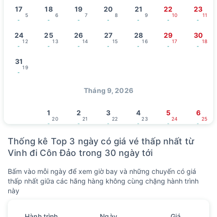
17
18
19
20
21
22
23
5
6
7
8
9
10
11
-
-
-
-
-
-
-
24
25
26
27
28
29
30
12
13
14
15
16
17
18
-
-
-
-
-
-
-
31
19
-
Tháng 9, 2026
1
2
3
4
5
6
20
21
22
23
24
25
-
-
-
-
-
-
7
8
9
10
11
12
13
Thống kê Top 3 ngày có giá vé thấp nhất từ
26
27
28
29
1
/ 8
2
3
-
-
-
-
-
-
-
Vinh đi Côn Đảo trong 30 ngày tới
14
15
16
17
18
19
20
Bấm vào mỗi ngày để xem giờ bay và những chuyến có giá
4
5
6
7
8
9
10
-
-
-
-
-
-
-
thấp nhất giữa các hãng hàng không cùng chặng hành trình
này
21
22
23
24
25
26
27
11
12
13
14
15
16
17
-
-
-
-
-
-
-
Hành trình
Ngày
Giá