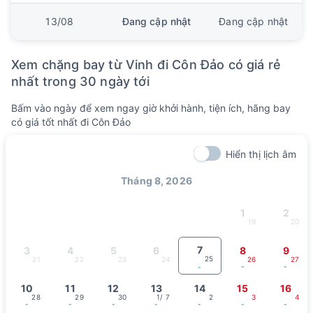
13/08
Đang cập nhật
Đang cập nhật
Xem chặng bay từ Vinh đi Côn Đảo có giá rẻ
nhất trong 30 ngày tới
Bấm vào ngày để xem ngay giờ khởi hành, tiện ích, hãng bay
có giá tốt nhất đi Côn Đảo
Hiển thị lịch âm
Tháng 8, 2026
1
2
19
20
7
3
4
5
6
8
9
25
21
22
23
24
26
27
-
-
-
10
11
12
13
14
15
16
28
29
30
1
/ 7
2
3
4
-
-
-
-
-
-
-