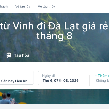
khách
Vé tàu lửa
Vé tàu thủy
ừ Vinh đi Đà Lạt giá r
tháng 8
Tàu hỏa
Ngày đi
Thêm 
Thứ 6, 07 th 08, 2026
(
Không b
-
Sân bay Liên Khương