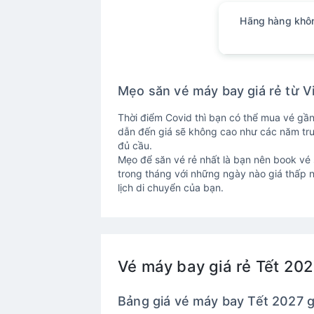
Hãng hàng khô
Mẹo săn vé máy bay giá rẻ từ Vi
Thời điểm Covid thì bạn có thể mua vé gần
dẫn đến giá sẽ không cao như các năm trướ
đủ cầu.
Mẹo để săn vé rẻ nhất là bạn nên book vé 
trong tháng với những ngày nào giá thấp n
lịch di chuyển của bạn.
Vé máy bay giá rẻ Tết 202
Bảng giá vé máy bay Tết 2027 g