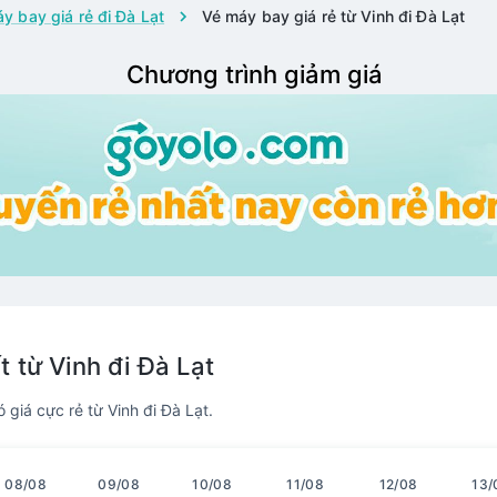
y bay giá rẻ đi Đà Lạt
Vé máy bay giá rẻ từ Vinh đi Đà Lạt
Chương trình giảm giá
 từ Vinh đi Đà Lạt
giá cực rẻ từ Vinh đi Đà Lạt.
08/08
09/08
10/08
11/08
12/08
13/