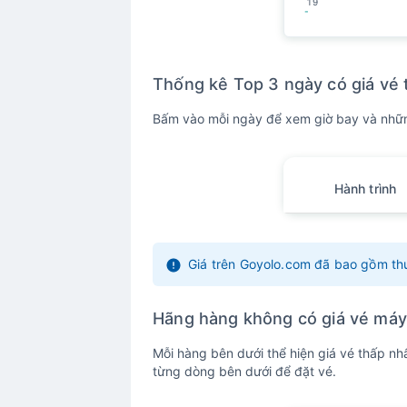
19
-
Thống kê Top 3 ngày có giá vé t
Bấm vào mỗi ngày để xem giờ bay và nhữn
Hành trình
Giá trên Goyolo.com đã bao gồm thu
Hãng hàng không có giá vé máy b
Mỗi hàng bên dưới thể hiện giá vé thấp nh
từng dòng bên dưới để đặt vé.