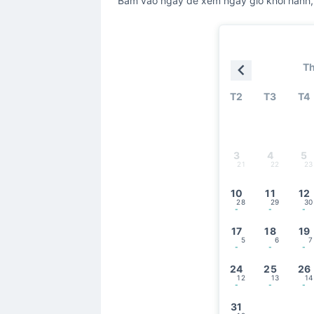
Bấm vào ngày để xem ngay giờ khởi hành, t
Th
T2
T3
T4
3
4
5
21
22
23
10
11
12
28
29
30
-
-
-
17
18
19
5
6
7
-
-
-
24
25
26
12
13
14
-
-
-
31