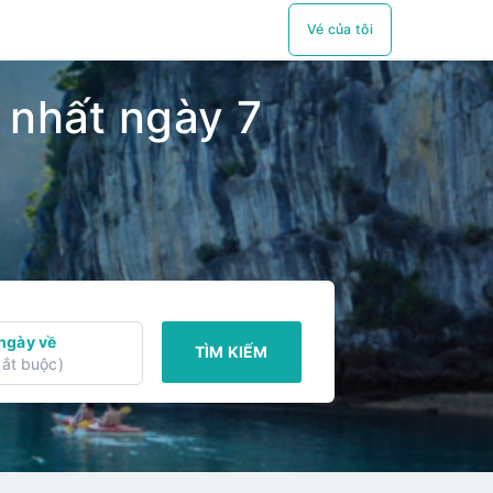
Vé của tôi
ẻ nhất ngày 7
ngày về
TÌM KIẾM
ắt buộc
)