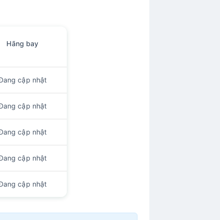
Hãng bay
Đang cập nhật
Đang cập nhật
Đang cập nhật
Đang cập nhật
Đang cập nhật