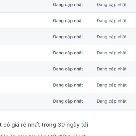
Đang cập nhật
Đang cập nhật
Đang cập nhật
Đang cập nhật
Đang cập nhật
Đang cập nhật
Đang cập nhật
Đang cập nhật
Đang cập nhật
Đang cập nhật
Đang cập nhật
Đang cập nhật
Đang cập nhật
Đang cập nhật
 có giá rẻ nhất trong 30 ngày tới