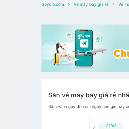
Goyolo.com
Vé máy bay giá rẻ
Vé má
Săn vé máy bay giá rẻ nhất
Bấm vào ngày để xem ngay các giờ bay có 
07/08