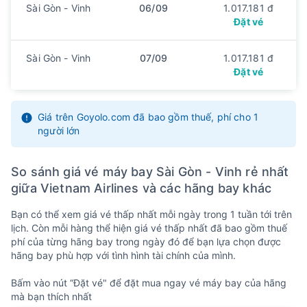
Sài Gòn - Vinh
06/09
1.017.181 đ
5
6
7
8
9
10
11
Đặt vé
25
26
27
28
29
1
/ 9
2
1017k
1017k
1017k
1017k
1017k
1017k
1017k
12
13
14
15
16
17
18
Sài Gòn - Vinh
07/09
1.017.181 đ
3
4
5
6
7
8
9
1017k
1017k
1017k
1017k
1017k
1017k
1017k
Đặt vé
19
20
21
22
23
24
25
10
11
12
13
14
15
16
1017k
1017k
1017k
1017k
1017k
1017k
1017k
Giá trên Goyolo.com đã bao gồm thuế, phí cho 1
26
27
28
29
30
31
người lớn
17
18
19
20
21
22
1017k
1017k
1017k
1017k
1017k
1017k
So sánh giá vé máy bay Sài Gòn - Vinh rẻ nhất
giữa Vietnam Airlines và các hãng bay khác
Bạn có thể xem giá vé thấp nhất mỗi ngày trong 1 tuần tới trên
lịch. Còn mỗi hàng thể hiện giá vé thấp nhất đã bao gồm thuế
phí của từng hãng bay trong ngày đó để bạn lựa chọn được
hãng bay phù hợp với tình hình tài chính của mình.
Bấm vào nút “Đặt vé" để đặt mua ngay vé máy bay của hãng
mà bạn thích nhất