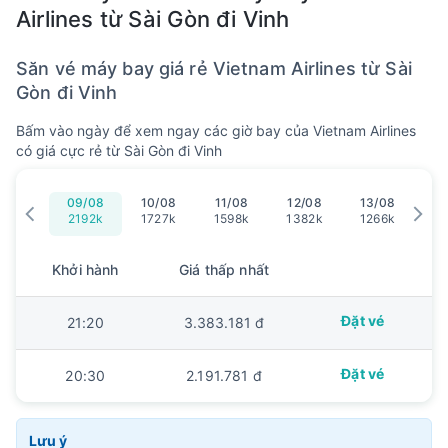
Airlines từ Sài Gòn đi Vinh
Săn vé máy bay giá rẻ Vietnam Airlines từ Sài
Gòn đi Vinh
Bấm vào ngày để xem ngay các giờ bay của Vietnam Airlines
có giá cực rẻ từ Sài Gòn đi Vinh
09/08
10/08
11/08
12/08
13/08
14
2192k
1727k
1598k
1382k
1266k
13
Khởi hành
Giá thấp nhất
Đặt vé
21:20
3.383.181 đ
Đặt vé
20:30
2.191.781 đ
Lưu ý