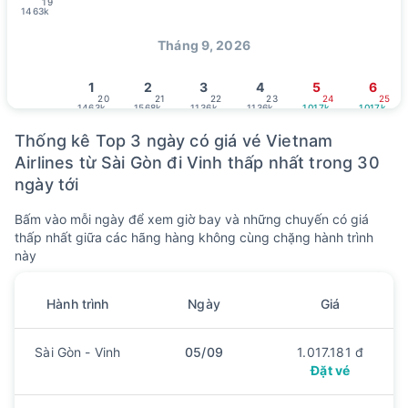
19
1463k
Tháng 9, 2026
1
2
3
4
5
6
20
21
22
23
24
25
1463k
1568k
1136k
1136k
1017k
1017k
7
8
9
10
11
12
13
Thống kê Top 3 ngày có giá vé Vietnam
26
27
28
29
1
/ 8
2
3
1017k
1017k
1017k
1017k
1017k
1017k
1017k
Airlines từ Sài Gòn đi Vinh thấp nhất trong 30
ngày tới
14
15
16
17
18
19
20
4
5
6
7
8
9
10
1017k
1017k
1017k
1017k
1017k
1017k
1017k
Bấm vào mỗi ngày để xem giờ bay và những chuyến có giá
21
22
23
24
25
26
27
thấp nhất giữa các hãng hàng không cùng chặng hành trình
11
12
13
14
15
16
17
này
1017k
1017k
1017k
1017k
1017k
1017k
1017k
28
29
30
18
19
20
Hành trình
Ngày
Giá
1017k
1017k
1017k
Tháng 10, 2026
Sài Gòn - Vinh
05/09
1.017.181 đ
Đặt vé
1
2
3
4
21
22
23
24
1017k
1017k
1017k
1017k