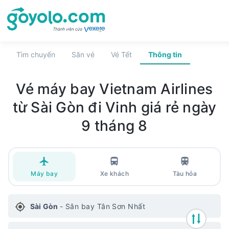
Tìm chuyến
Săn vé
Vé Tết
Thông tin
Vé máy bay
Vietnam Airlines
từ Sài Gòn đi Vinh
giá rẻ
ngày
9 tháng 8
Máy bay
Xe khách
Tàu hỏa
Sài Gòn
-
Sân bay Tân Sơn Nhất