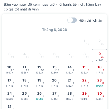
Bấm vào ngày để xem ngay giờ khởi hành, tiện ích, hãng bay
có giá tốt nhất đi Vinh
Hiển thị lịch âm
Tháng 8, 2026
1
2
19
20
9
3
4
5
6
7
8
27
21
22
23
24
25
26
2162k
10
11
12
13
14
15
16
28
29
30
1
/ 7
2
3
4
1697k
1568k
1352k
1236k
1352k
1352k
1171k
17
18
19
20
21
22
23
5
6
7
8
9
10
11
1171k
1171k
1171k
1171k
1352k
1171k
1096k
24
25
26
27
28
29
30
12
13
14
15
16
17
18
1352k
1568k
1096k
1345k
1827k
1949k
1744k
31