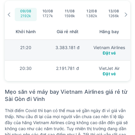
09/08
10/08
11/08
12/08
13/08
14
2192k
1727k
1598k
1382k
1266k
13
Khởi hành
Giá rẻ nhất
Hãng bay
21:20
3.383.181 đ
Vietnam Airlines
Đặt vé
20:30
2.191.781 đ
VietJet Air
Đặt vé
Mẹo săn vé máy bay Vietnam Airlines giá rẻ từ
Sài Gòn đi Vinh
Thời điểm Covid thì bạn có thể mua vé gần ngày đi vì giá vẫn
thấp. Nhu cầu đi lại của mọi người vẫn chưa cao nên tỉ lệ lấp
đầy của hãng Vietnam Airlines cũng không cao dẫn đến giá sẽ
không cao như các năm trước. Tuy nhiên thị trường đang dần
hồi phục nên các đợt cao điểm như Lễ, Tết thì giá vẫn rất cao