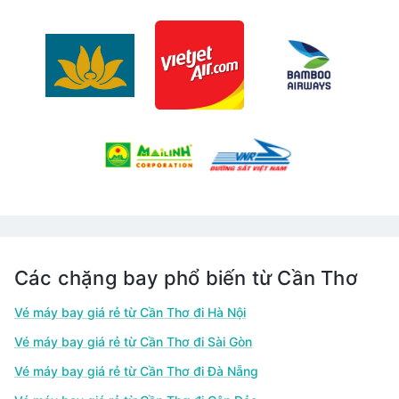
Các chặng bay phổ biến từ Cần Thơ
Vé máy bay giá rẻ từ Cần Thơ đi Hà Nội
Vé máy bay giá rẻ từ Cần Thơ đi Sài Gòn
Vé máy bay giá rẻ từ Cần Thơ đi Đà Nẵng