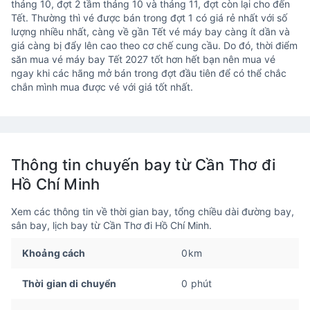
tháng 10, đợt 2 tầm tháng 10 và tháng 11, đợt còn lại cho đến
Tết. Thường thì vé được bán trong đợt 1 có giá rẻ nhất với số
lượng nhiều nhất, càng về gần Tết vé máy bay càng ít dần và
giá càng bị đẩy lên cao theo cơ chế cung cầu. Do đó, thời điểm
săn mua vé máy bay Tết 2027 tốt hơn hết bạn nên mua vé
ngay khi các hãng mở bán trong đợt đầu tiên để có thể chắc
chắn mình mua được vé với giá tốt nhất.
Thông tin chuyến bay từ Cần Thơ đi
Hồ Chí Minh
Xem các thông tin về thời gian bay, tổng chiều dài đường bay,
sân bay, lịch bay từ Cần Thơ đi Hồ Chí Minh.
Khoảng cách
0km
Thời gian di chuyển
0 phút