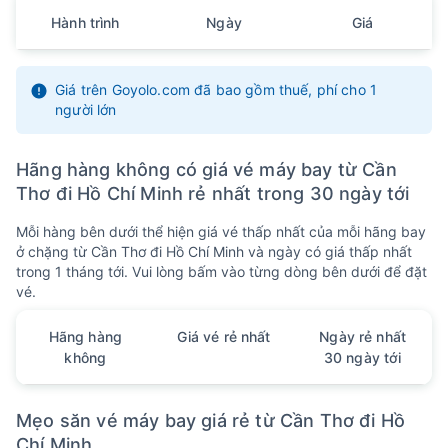
Hành trình
Ngày
Giá
28
29
30
18
19
20
-
-
-
Tháng 10, 2026
Giá trên Goyolo.com đã bao gồm thuế, phí cho 1
người lớn
1
2
3
4
21
22
23
24
-
-
-
-
Hãng hàng không có giá vé máy bay từ Cần
5
6
7
8
9
10
11
Thơ đi Hồ Chí Minh rẻ nhất trong 30 ngày tới
25
26
27
28
29
1
/ 9
2
-
-
-
-
-
-
-
Mỗi hàng bên dưới thể hiện giá vé thấp nhất của mỗi hãng bay
12
13
14
15
16
17
18
ở chặng từ Cần Thơ đi Hồ Chí Minh và ngày có giá thấp nhất
3
4
5
6
7
8
9
-
-
-
-
-
-
-
trong 1 tháng tới. Vui lòng bấm vào từng dòng bên dưới để đặt
vé.
19
20
21
22
23
24
25
10
11
12
13
14
15
16
-
-
-
-
-
-
-
Hãng hàng
Giá vé rẻ nhất
Ngày rẻ nhất
26
27
28
29
30
31
không
30 ngày tới
17
18
19
20
21
22
-
-
-
-
-
-
Mẹo săn vé máy bay giá rẻ từ Cần Thơ đi Hồ
Chí Minh