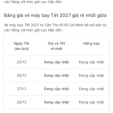
các hãng với mức giá cực hấp dẫn.
Bảng giá vé máy bay Tết 2027 giá rẻ nhất giữa
Vé máy bay Tết 2027 từ Cần Thơ đi Hồ Chí Minh đã mở bán từ
các hãng với mức giá cực hấp dẫn.
Ngày Tết
Giá vé Tết
Hãng bay
(âm lịch)
rẻ nhất
25/12
Đang cập nhật
Đang cập nhật
26/12
Đang cập nhật
Đang cập nhật
27/12
Đang cập nhật
Đang cập nhật
28/12
Đang cập nhật
Đang cập nhật