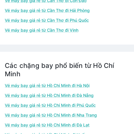
Vé máy bay giá rẻ từ Cần Thơ đi Côn Đảo
Vé máy bay giá rẻ từ Cần Thơ đi Hải Phòng
Vé máy bay giá rẻ từ Cần Thơ đi Phú Quốc
Vé máy bay giá rẻ từ Cần Thơ đi Vinh
Các chặng bay phổ biến từ Hồ Chí
Minh
Vé máy bay giá rẻ từ Hồ Chí Minh đi Hà Nội
Vé máy bay giá rẻ từ Hồ Chí Minh đi Đà Nẵng
Vé máy bay giá rẻ từ Hồ Chí Minh đi Phú Quốc
Vé máy bay giá rẻ từ Hồ Chí Minh đi Nha Trang
Vé máy bay giá rẻ từ Hồ Chí Minh đi Đà Lạt