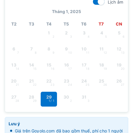
Lịch âm
Tháng 1, 2025
T2
T3
T4
T5
T6
T7
CN
1
2
3
4
5
2
3
4
5
6
6
7
8
9
10
11
12
7
8
9
10
11
12
13
13
14
15
16
17
18
19
14
15
16
17
18
19
20
20
21
22
23
24
25
26
21
22
23
24
25
26
27
27
28
29
30
31
28
29
1
/ 1
2
3
Lưu ý
Giá trên Goyolo.com đã bao gồm thuế, phí cho 1 người