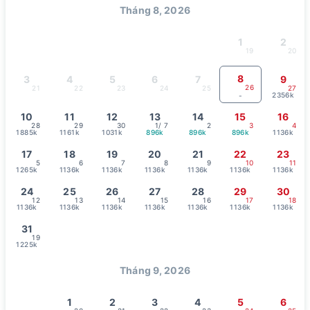
Tháng 8, 2026
1
2
19
20
8
3
4
5
6
7
9
26
21
22
23
24
25
27
2356k
-
10
11
12
13
14
15
16
28
29
30
1
/ 7
2
3
4
1885k
1161k
1031k
896k
896k
896k
1136k
17
18
19
20
21
22
23
5
6
7
8
9
10
11
1265k
1136k
1136k
1136k
1136k
1136k
1136k
24
25
26
27
28
29
30
12
13
14
15
16
17
18
1136k
1136k
1136k
1136k
1136k
1136k
1136k
31
19
1225k
Tháng 9, 2026
1
2
3
4
5
6