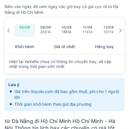
Bấm vào ngày để xem ngay các giờ bay có giá cực rẻ từ Đà
Nẵng đi Hồ Chí Minh.
08/08
09/08
10/08
11/08
12/08
13
-
2331k
1885k
1141k
1011k
8
Khởi hành
Giá rẻ nhất
Hãng bay
Hiện tại VeXeRe chưa có thông tin chuyến bay, sẽ cập
nhật trong thời gian sớm nhất
Lưu ý
Giá trên Goyolo.com đã bao gồm thuế, phí cho 1 người
lớn
Thời gian khởi hành theo giờ địa phương
từ Đà Nẵng đi Hồ Chí Minh Hồ Chí Minh - Hà
Nội Thông tin lịch bay các chuyến có giá tốt