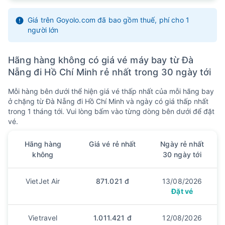
19
20
21
22
23
24
25
10
11
12
13
14
15
16
Giá trên Goyolo.com đã bao gồm thuế, phí cho 1
704k
632k
704k
704k
704k
704k
1507k
người lớn
26
27
28
29
30
31
17
18
19
20
21
22
704k
704k
705k
704k
704k
607k
Hãng hàng không có giá vé máy bay từ Đà
Nẵng đi Hồ Chí Minh rẻ nhất trong 30 ngày tới
Mỗi hàng bên dưới thể hiện giá vé thấp nhất của mỗi hãng bay
ở chặng từ Đà Nẵng đi Hồ Chí Minh và ngày có giá thấp nhất
trong 1 tháng tới. Vui lòng bấm vào từng dòng bên dưới để đặt
vé.
Hãng hàng
Giá vé rẻ nhất
Ngày rẻ nhất
không
30 ngày tới
VietJet Air
871.021 đ
13/08/2026
Đặt vé
Vietravel
1.011.421 đ
12/08/2026