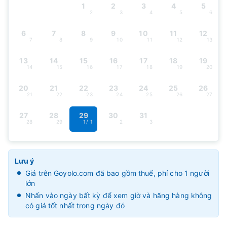
1
2
3
4
5
2
3
4
5
6
6
7
8
9
10
11
12
7
8
9
10
11
12
13
13
14
15
16
17
18
19
14
15
16
17
18
19
20
20
21
22
23
24
25
26
21
22
23
24
25
26
27
27
28
29
30
31
28
29
1
/ 1
2
3
Lưu ý
Giá trên Goyolo.com đã bao gồm thuế, phí cho 1 người
lớn
Nhấn vào ngày bất kỳ để xem giờ và hãng hàng không
có giá tốt nhất trong ngày đó