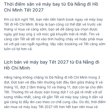
Thời điểm săn vé máy bay từ Đà Nẵng đi Hồ
Chí Minh Tết 2027
Khi có lịch nghỉ Tết, bạn nên tiến hành book ngay vé máy bay
Tết đi Hồ Chí Minh. Bí kíp là bạn cũng có thể đặt vé trước vài
tháng vì mua vé càng sớm, bạn sẽ dễ dàng lựa chọn được
ngày giờ bay ưng ý với mức giá khuyến mãi rẻ nhất. Tìm vé
càng cận Tết sẽ dễ rơi vào tình huống cháy vé hoặc phải mua
vé với giá cao ngất ngưỡng. Vậy việc booking vé Tết càng sớm
luôn có lợi hơn cả.
Lịch bán vé máy bay Tết 2027 từ Đà Nẵng đi
Hồ Chí Minh
Hãng hàng không chặng từ Đà Nẵng đi Hồ Chí Minh trong 3
đợt. Đợt bán vé đầu tiên thường bắt đầu tầm giữa tháng 9 và
tháng 10, đợt 2 tầm tháng 10 và tháng 11, đợt còn lại cho đến
Tết. Thường thì vé được bán trong đợt 1 có giá rẻ nhất với số
lượng nhiều nhất, càng về gần Tết vé máy bay càng ít dần và
giá càng bị đẩy lên cao theo cơ chế cung cầu. Do đó, thời điểm
săn mua vé máy bay Tết 2027 tốt hơn hết bạn nên mua vé