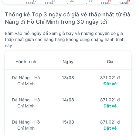
20
21
22
23
24
25
1568k
1816k
-
-
1336k
1406k
7
8
9
10
11
12
13
Thống kê Top 3 ngày có giá vé thấp nhất từ Đà
26
27
28
29
1
/ 8
2
3
-
1193k
-
-
-
-
-
Nẵng đi Hồ Chí Minh trong 30 ngày tới
14
15
16
17
18
19
20
Bấm vào mỗi ngày để xem giờ bay và những chuyến có giá
4
5
6
7
8
9
10
1265k
-
-
-
1193k
-
-
thấp nhất giữa các hãng hàng không cùng chặng hành trình
này
21
22
23
24
25
26
27
11
12
13
14
15
16
17
-
-
-
-
-
-
1568k
Hành trình
Ngày
Giá
28
29
30
18
19
20
-
1161k
-
Đà Nẵng - Hồ
13/08
871.021 đ
Tháng 10, 2026
Chí Minh
Đặt vé
1
2
3
4
21
22
23
24
Đà Nẵng - Hồ
14/08
871.021 đ
1136k
1136k
1136k
1507k
Chí Minh
Đặt vé
5
6
7
8
9
10
11
25
26
27
28
29
1
/ 9
2
1136k
1136k
1136k
704k
704k
1136k
1399k
Đà Nẵng - Hồ
15/08
871.021 đ
12
13
14
15
16
17
18
Chí Minh
Đặt vé
3
4
5
6
7
8
9
704k
653k
704k
920k
1136k
704k
1399k